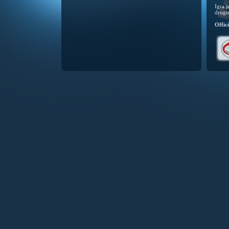
Igra 
drugi
Offic