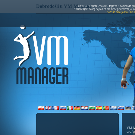
Dobrodošli u VM-Manager!
Ovaj sajt koristi `cookies` fajlove u nameri da
Korišćenjem našeg sajta bez promene podešavanja `coo
Za više detalja molimo V
VM-Ma
profe