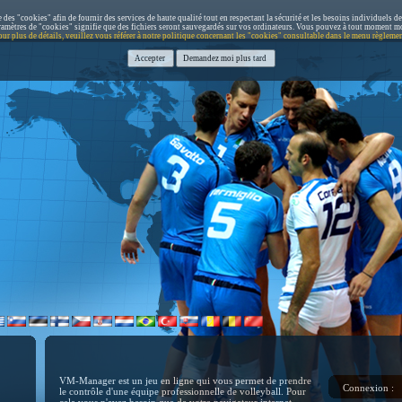
e des "cookies" afin de fournir des services de haute qualité tout en respectant la sécurité et les besoins individuels de
aramètres de "cookies" signifie que des fichiers seront sauvegardés sur vos ordinateurs. Vous pouvez à tout moment mo
our plus de détails, veuillez vous référer à notre politique concernant les "cookies" consultable dans le menu règlemen
VM-Manager est un jeu en ligne qui vous permet de prendre
Connexion :
le contrôle d'une équipe professionnelle de volleyball. Pour